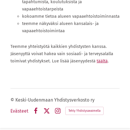
tapahtumista, koulutuksista ja
vapaaehtoistarpeista
kokoamme tietoa alueen vapaaehtoistoiminnasta
teemme näkyväksi alueen kansalais- ja
vapaaehtoistoimintaa
Teemme yhteistyötä kaikkien yhdistysten kanssa.
Jäsenyyttä voivat hakea vain sosiaali- ja terveysalalla
toimivat yhdistykset. Lue lisää jäsenyydestä
täältä
.
©
Keski-Uudenmaan Yhdistysverkosto ry
Evästeet
Tehty Yhdistysavaimella
Facebook
X
Instagram