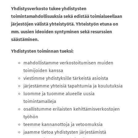
Yhdistysverkosto tukee yhdistysten
toimintamahdollisuuksia sekä edistää toimialueellaan
järjestöjen välistä yhteistyötä. Yhteistyön etuna on
mm. uusien ideoiden syntyminen sekä resurssien
säästäminen.
Yhdistysten toiminnan tueksi:
mahdollistamme verkostoitumisen muiden
toimijoiden kanssa
viestimme yhdistyksille tärkeistä asioista
järjestämme yhteisiä tapahtumia ja koulutuksia
luomme ja tuomme alueelle uusia
toimintamalleja
osallistumme erilaisten kehittämisverkostojen
työhön
teemme kannanottoja ja vetoomuksia
jaamme tietoa yhdistysten järjestämistä