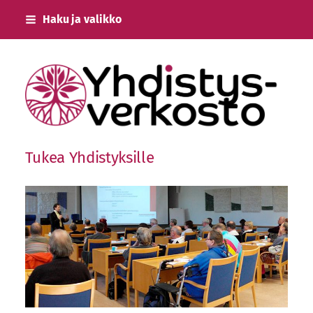
Siirry
Haku ja valikko
sivun
sisältöön
Keski-Uudenmaan Yhdistysverkosto ry
Tukea Yhdistyksille