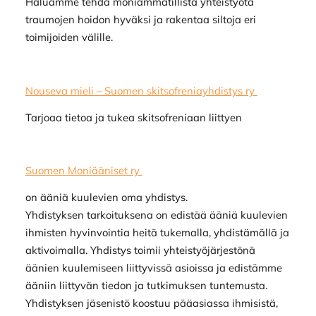
Haluamme tehdä moniammatillista yhteistyötä
traumojen hoidon hyväksi ja rakentaa siltoja eri
toimijoiden välille.
Nouseva mieli – Suomen skitsofreniayhdistys ry
Tarjoaa tietoa ja tukea skitsofreniaan liittyen
Suomen Moniääniset ry
on ääniä kuulevien oma yhdistys.
Yhdistyksen tarkoituksena on edistää ääniä kuulevien
ihmisten hyvinvointia heitä tukemalla, yhdistämällä ja
aktivoimalla. Yhdistys toimii yhteistyöjärjestönä
äänien kuulemiseen liittyvissä asioissa ja edistämme
ääniin liittyvän tiedon ja tutkimuksen tuntemusta.
Yhdistyksen jäsenistö koostuu pääasiassa ihmisistä,