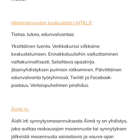
Mielenterveyden keskusliitto | MTKL.fi
Tietoa, tukea, edunvalvontaa
Yksittäinen luento. Verkkokurssi vilkkaine
keskusteluineen. Ennakkoluuloihin vaikuttaminen
valtakunnallisesti. Selailtava opaskirja.
Jäsenyhdistyksen pulmien ratkominen. Päivittäinen
edunvalvonta työryhmissä. Twiitti ja Facebook-
postaus. Vertaispuhelimen pirahdus.
Äimä ry
Äidit irti synnytysmasennuksesta Äimä ry on yhdistys,
joka auttaa raskausajan masennusta tai synnytyksen
jälkeistä masennusta sairastavia ja vauva-ajan