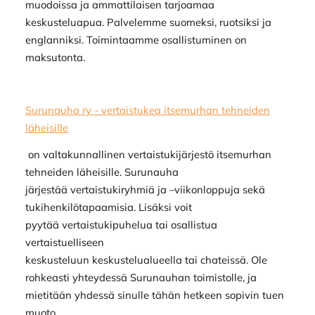
muodoissa ja ammattilaisen tarjoamaa
keskusteluapua. Palvelemme suomeksi, ruotsiksi ja
englanniksi. Toimintaamme osallistuminen on
maksutonta.
Surunauha ry - vertaistukea itsemurhan tehneiden
läheisille
on valtakunnallinen vertaistukijärjestö itsemurhan
tehneiden läheisille. Surunauha
järjestää vertaistukiryhmiä ja –viikonloppuja sekä
tukihenkilötapaamisia. Lisäksi voit
pyytää vertaistukipuhelua tai osallistua
vertaistuelliseen
keskusteluun keskustelualueella tai chateissä. Ole
rohkeasti yhteydessä Surunauhan toimistolle, ja
mietitään yhdessä sinulle tähän hetkeen sopivin tuen
muoto.