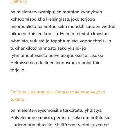
Helmi ry
on mielenterveystoipujien matalan kynnyksen
kohtaamispaikka Helsingissä, joka tarjoaa
monipuolista toimintaa sekä mahdollisuuden viettää
aikaa vertaisten kanssa. Helmin toiminta koostuu
ryhmistä, retkistä ja tapahtumista, vapaaehtois- ja
tukihenkilötoiminnasta sekä yksilö- ja
ryhmämuotoisesta palveluohjauksesta. Lisäksi
Helmissä on edullinen lounasruoka päivittäin
tarjolla.
FinFami Uusimaa ry - Omaiset mielenterveyden
tukena
on mielenterveysomaisille tarkoitettu yhdistys.
Palvelemme omaisia, perheitä, sekä ammattilaisia
Uudenmaan alueella. Meiltä saat vertaistukea eri