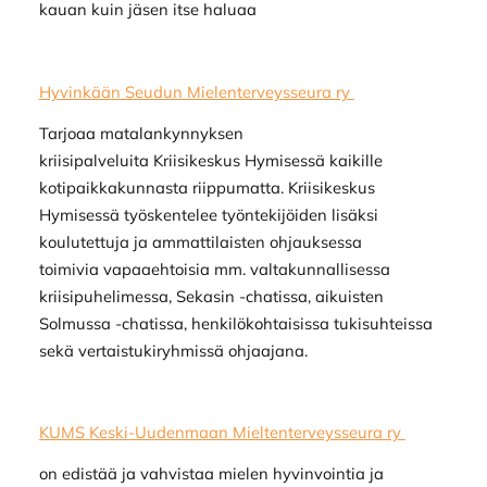
kauan kuin jäsen itse haluaa
Hyvinkään Seudun Mielenterveysseura ry
Tarjoaa matalankynnyksen
kriisipalveluita Kriisikeskus Hymisessä kaikille
kotipaikkakunnasta riippumatta. Kriisikeskus
Hymisessä työskentelee työntekijöiden lisäksi
koulutettuja ja ammattilaisten ohjauksessa
toimivia vapaaehtoisia mm. valtakunnallisessa
kriisipuhelimessa, Sekasin -chatissa, aikuisten
Solmussa -chatissa, henkilökohtaisissa tukisuhteissa
sekä vertaistukiryhmissä ohjaajana.
KUMS Keski-Uudenmaan Mieltenterveysseura ry
on edistää ja vahvistaa mielen hyvinvointia ja