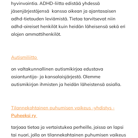
hyvinvointia. ADHD-liitto edistää yhdessä
jäsenjärjestöjensä kanssa oikean ja ajantasaisen
adhd-tietouden leviämistä. Tietoa tarvitsevat niin
adhd-oireiset henkilöt kuin heidän läheisensä sekä eri
alojen ammattihenkilöt.
Autismiliitto
on valtakunnallinen autismikirjoa edustava
asiantuntija- ja kansalaisjärjestö. Olemme
autismikirjon ihmisten ja heidän läheistensä asialla.
Tilannekohtainen puhumisen vaikeus -yhdistys -
Puheeksi ry
tarjoaa tietoa ja vertaistukea perheille, joissa on lapsi
tai nuori, jolla on tilannekohtainen puhumisen vaikeus