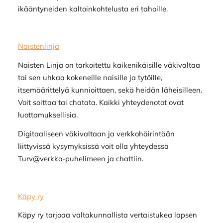
ikääntyneiden kaltoinkohtelusta eri tahoille.
Naistenlinja
Naisten Linja on tarkoitettu kaikenikäisille väkivaltaa
tai sen uhkaa kokeneille naisille ja tytöille,
itsemäärittelyä kunnioittaen, sekä heidän läheisilleen.
Voit soittaa tai chatata. Kaikki yhteydenotot ovat
luottamuksellisia.
Digitaaliseen väkivaltaan ja verkkohäirintään
liittyvissä kysymyksissä voit olla yhteydessä
Turv@verkko-puhelimeen ja chattiin.
Käpy ry
Käpy ry tarjoaa valtakunnallista vertaistukea lapsen