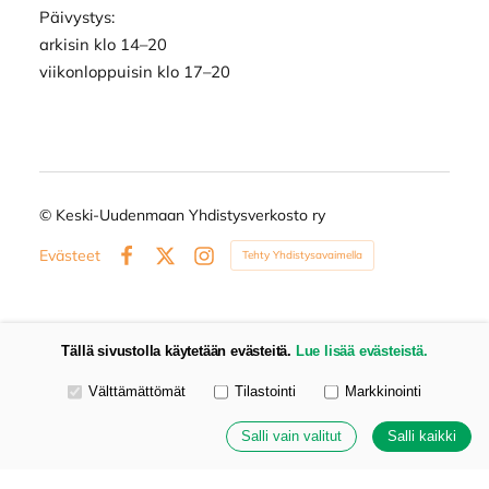
Päivystys:
arkisin klo 14–20
viikonloppuisin klo 17–20
©
Keski-Uudenmaan Yhdistysverkosto ry
Evästeet
Tehty Yhdistysavaimella
Facebook
X
Instagram
Tällä sivustolla käytetään evästeitä.
Lue lisää evästeistä.
Valitse käytettävät evästeet
Välttämättömät
Tilastointi
Markkinointi
Salli vain valitut
Salli kaikki