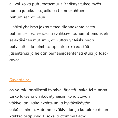
eli valikoiva puhumattomuus. Yhdistys tukee myös
nuoria ja aikuisia, joilla on tilannekohtainen
puhumisen vaikeus.
Lisäksi yhdistys jakaa tietoa tilannekohtaisesta
puhumisen vaikeudesta (valikoiva puhumattomuus eli
selektiivinen mutismi), vaikuttaa yhteiskunnan
palveluihin ja toimintatapoihin sekä edistää
jäsentensä ja heidän perheenjäsentensä etuja ja tasa-
arvoa.
Suvanto ry
on valtakunnallisesti toimiva järjestö, jonka toiminnan
tarkoituksena on ikääntyneisiin kohdistuvan
väkivallan, kaltoinkohtelun ja hyväksikäytön
ehkäiseminen. Autamme väkivallan ja kaltoinkohtelun
kaikkia osapuolia. Lisäksi tuotamme tietoa