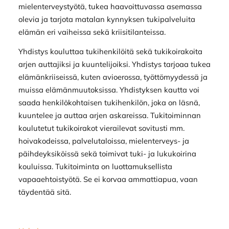
mielenterveystyötä, tukea haavoittuvassa asemassa
olevia ja tarjota matalan kynnyksen tukipalveluita
elämän eri vaiheissa sekä kriisitilanteissa.
Yhdistys kouluttaa tukihenkilöitä sekä tukikoirakoita
arjen auttajiksi ja kuuntelijoiksi. Yhdistys tarjoaa tukea
elämänkriiseissä, kuten avioerossa, työttömyydessä ja
muissa elämänmuutoksissa. Yhdistyksen kautta voi
saada henkilökohtaisen tukihenkilön, joka on läsnä,
kuuntelee ja auttaa arjen askareissa. Tukitoiminnan
koulutetut tukikoirakot vierailevat sovitusti mm.
hoivakodeissa, palvelutaloissa, mielenterveys- ja
päihdeyksiköissä sekä toimivat tuki- ja lukukoirina
kouluissa. Tukitoiminta on luottamuksellista
vapaaehtoistyötä. Se ei korvaa ammattiapua, vaan
täydentää sitä.