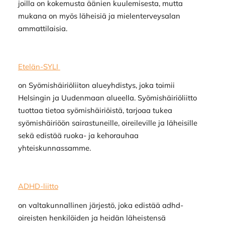
joilla on kokemusta äänien kuulemisesta, mutta
mukana on myös läheisiä ja mielenterveysalan
ammattilaisia.
Etelän-SYLI
on Syömishäiriöliiton alueyhdistys, joka toimii
Helsingin ja Uudenmaan alueella. Syömishäiriöliitto
tuottaa tietoa syömishäiriöistä, tarjoaa tukea
syömishäiriöön sairastuneille, oireileville ja läheisille
sekä edistää ruoka- ja kehorauhaa
yhteiskunnassamme.
ADHD-liitto
on valtakunnallinen järjestö, joka edistää adhd-
oireisten henkilöiden ja heidän läheistensä