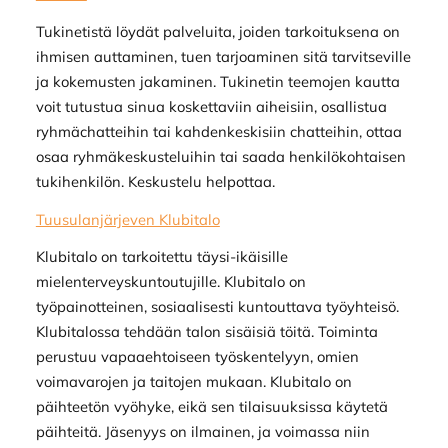
Tukinetistä löydät palveluita, joiden tarkoituksena on
ihmisen auttaminen, tuen tarjoaminen sitä tarvitseville
ja kokemusten jakaminen. Tukinetin teemojen kautta
voit tutustua sinua koskettaviin aiheisiin, osallistua
ryhmächatteihin tai kahdenkeskisiin chatteihin, ottaa
osaa ryhmäkeskusteluihin tai saada henkilökohtaisen
tukihenkilön. Keskustelu helpottaa.
Tuusulanjärjeven Klubitalo
Klubitalo on tarkoitettu täysi-ikäisille
mielenterveyskuntoutujille. Klubitalo on
työpainotteinen, sosiaalisesti kuntouttava työyhteisö.
Klubitalossa tehdään talon sisäisiä töitä. Toiminta
perustuu vapaaehtoiseen työskentelyyn, omien
voimavarojen ja taitojen mukaan. Klubitalo on
päihteetön vyöhyke, eikä sen tilaisuuksissa käytetä
päihteitä. Jäsenyys on ilmainen, ja voimassa niin