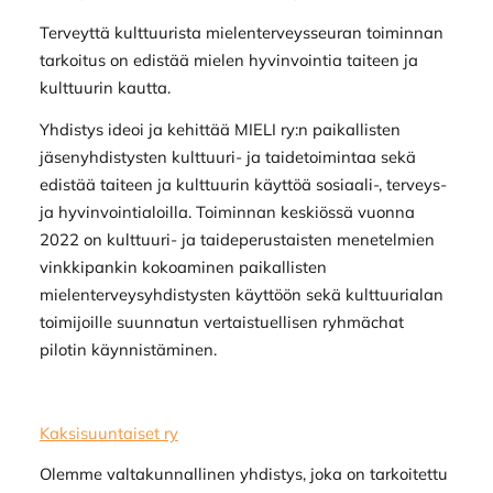
Terveyttä kulttuurista mielenterveysseuran toiminnan
tarkoitus on edistää mielen hyvinvointia taiteen ja
kulttuurin kautta.
Yhdistys ideoi ja kehittää MIELI ry:n paikallisten
jäsenyhdistysten kulttuuri- ja taidetoimintaa sekä
edistää taiteen ja kulttuurin käyttöä sosiaali-, terveys-
ja hyvinvointialoilla. Toiminnan keskiössä vuonna
2022 on kulttuuri- ja taideperustaisten menetelmien
vinkkipankin kokoaminen paikallisten
mielenterveysyhdistysten käyttöön sekä kulttuurialan
toimijoille suunnatun vertaistuellisen ryhmächat
pilotin käynnistäminen.
Kaksisuuntaiset ry
Olemme valtakunnallinen yhdistys, joka on tarkoitettu