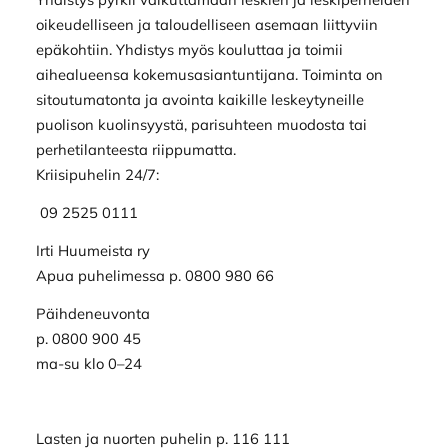
oikeudelliseen ja taloudelliseen asemaan liittyviin
epäkohtiin. Yhdistys myös kouluttaa ja toimii
aihealueensa kokemusasiantuntijana. Toiminta on
sitoutumatonta ja avointa kaikille leskeytyneille
puolison kuolinsyystä, parisuhteen muodosta tai
perhetilanteesta riippumatta.
Kriisipuhelin 24/7:
09 2525 0111
Irti Huumeista ry
Apua puhelimessa p. 0800 980 66
Päihdeneuvonta
p. 0800 900 45
ma-su klo 0–24
Lasten ja nuorten puhelin p. 116 111