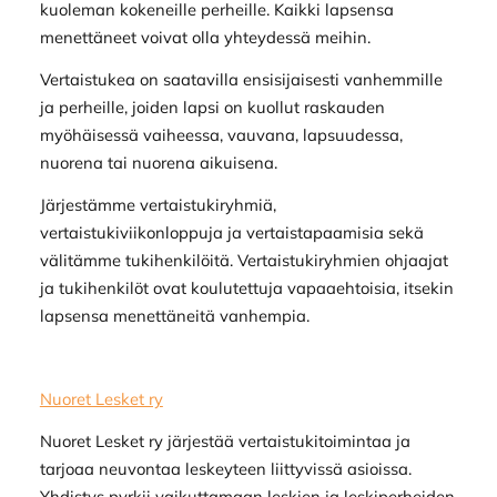
kuoleman kokeneille perheille. Kaikki lapsensa
menettäneet voivat olla yhteydessä meihin.
Vertaistukea on saatavilla ensisijaisesti vanhemmille
ja perheille, joiden lapsi on kuollut raskauden
myöhäisessä vaiheessa, vauvana, lapsuudessa,
nuorena tai nuorena aikuisena.
Järjestämme vertaistukiryhmiä,
vertaistukiviikonloppuja ja vertaistapaamisia sekä
välitämme tukihenkilöitä. Vertaistukiryhmien ohjaajat
ja tukihenkilöt ovat koulutettuja vapaaehtoisia, itsekin
lapsensa menettäneitä vanhempia.
Nuoret Lesket ry
Nuoret Lesket ry järjestää vertaistukitoimintaa ja
tarjoaa neuvontaa leskeyteen liittyvissä asioissa.
Yhdistys pyrkii vaikuttamaan leskien ja leskiperheiden