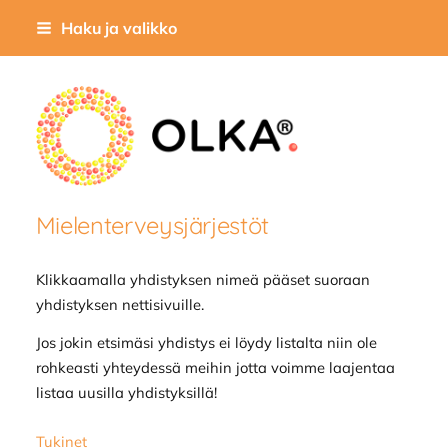
Siirry
Haku ja valikko
sivun
sisältöön
OLKA-toiminta
Mielenterveysjärjestöt
Klikkaamalla yhdistyksen nimeä pääset suoraan
yhdistyksen nettisivuille.
Jos jokin etsimäsi yhdistys ei löydy listalta niin ole
rohkeasti yhteydessä meihin jotta voimme laajentaa
listaa uusilla yhdistyksillä!
Tukinet