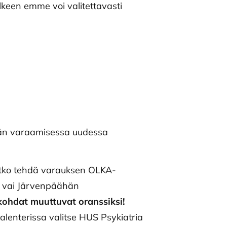
lkeen emme voi valitettavasti
vän varaamisessa uudessa
uatko tehdä varauksen OLKA-
le vai Järvenpäähän
kohdat muuttuvat oranssiksi!
lenterissa valitse HUS Psykiatria