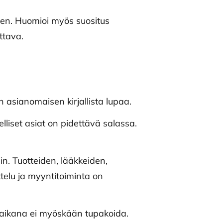
nen. Huomioi myös suositus
ttava.
n asianomaisen kirjallista lupaa.
elliset asiat on pidettävä salassa.
in. Tuotteiden, lääkkeiden,
ttelu ja myyntitoiminta on
 aikana ei myöskään tupakoida.