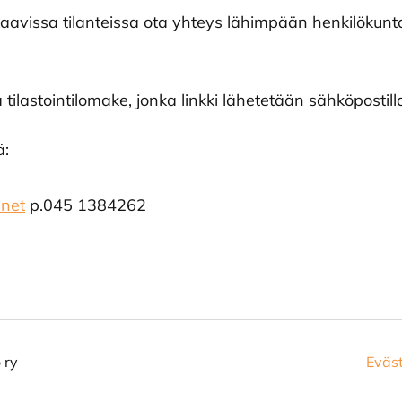
kaavissa tilanteissa ota yhteys lähimpään henkilökunt
lastointilomake, jonka linkki lähetetään sähköposti
ä:
.net
p.045 1384262
 ry
Eväs