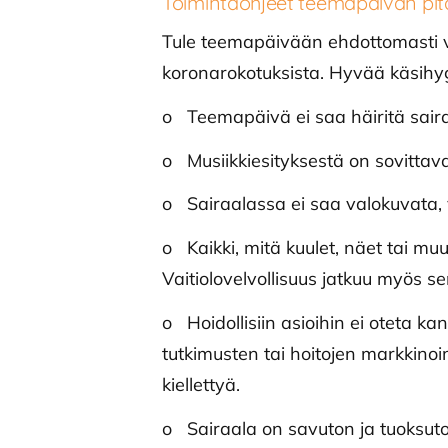
Toimintaohjeet teemapäivän pitä
Tule teemapäivään ehdottomasti v
koronarokotuksista. Hyvää käsihyg
o Teemapäivä ei saa häiritä saira
o Musiikkiesityksestä on sovittav
o Sairaalassa ei saa valokuvata, v
o Kaikki, mitä kuulet, näet tai muu
Vaitiolovelvollisuus jatkuu myös s
o Hoidollisiin asioihin ei oteta ka
tutkimusten tai hoitojen markkinoim
kiellettyä.
o Sairaala on savuton ja tuoksut