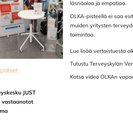
läsnäoloa ja empatiaa.
OLKA-pisteellä ei saa esit
muiden yritysten terveyde
toimintaa.
Lue lisää vertaistuesta ol
Tutustu Terveyskylän Vert
isteet:
Katso video OLKAn vapa
veyskesku JUST
 vastaanotot
ema