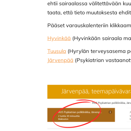
ehtii sairaalassa välitettävään ku
taata, että tieto muutoksesta ehdit
Pääset varauskalenteriin klikkaam
Hyvinkää
(Hyvinkään sairaala ma
Tuusula
(Hyrylän terveysasema pari
Järvenpää
(Psykiatrian vastaanotto 