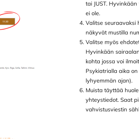
tai JUST. Hyvinkään
ei ole.
Valitse seuraavaksi
näkyvät mustilla num
Valitse myös ehdotet
Hyvinkään sairaalan
kohta jossa voi ilm
Psykiatrialla aika on
lyhyemmän ajan).
Muista täyttää huole
yhteystiedot. Saat p
vahvistusviestin säh