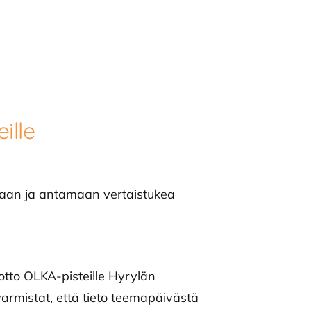
ille
astaan ja antamaan vertaistukea
tto OLKA-pisteille Hyrylän
mistat, että tieto teemapäivästä