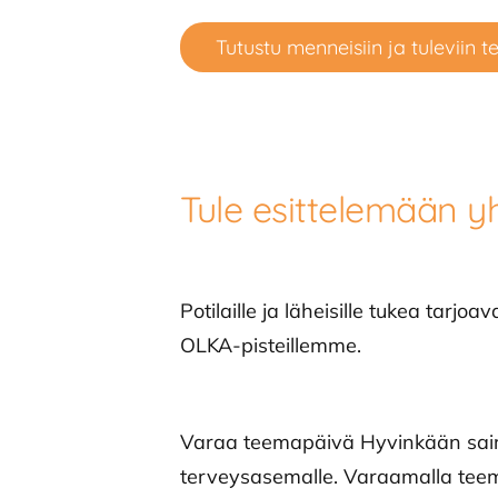
Tutustu menneisiin ja tuleviin 
Tule esittelemään yh
Potilaille ja läheisille tukea tar
OLKA-pisteillemme.
Varaa teemapäivä Hyvinkään saira
terveysasemalle. Varaamalla tee