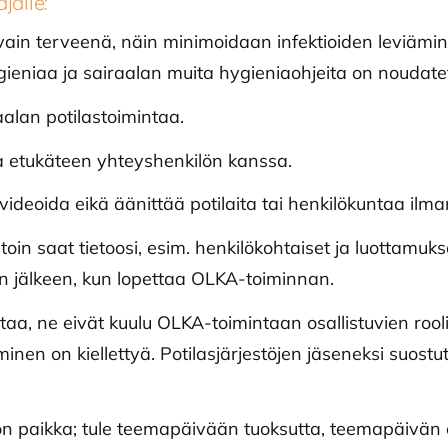
jälle:
ain terveenä, näin minimoidaan infektioiden leviämi
ieniaa ja sairaalan muita hygieniaohjeita on noudate
alan potilastoimintaa.
a etukäteen yhteyshenkilön kanssa.
ideoida eikä äänittää potilaita tai henkilökuntaa ilma
toin saat tietoosi, esim. henkilökohtaiset ja luottamuks
en jälkeen, kun lopettaa OLKA-toiminnan.
ntaa, ne eivät kuulu OLKA-toimintaan osallistuvien rooli
inen on kiellettyä. Potilasjärjestöjen jäseneksi suostu
on paikka; tule teemapäivään tuoksutta, teemapäivän