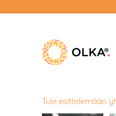
Siirry
sivun
sisältöön
OLKA-toiminta
Tule esittelemään yh