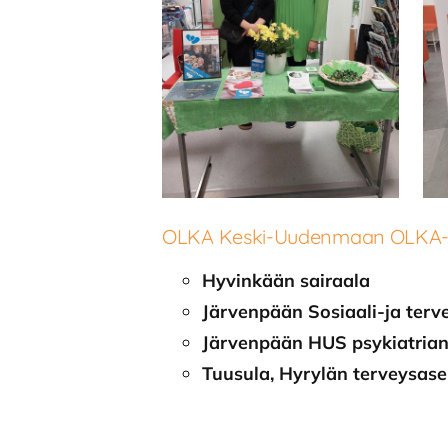
OLKA Keski-Uudenmaan OLKA-p
Hyvinkään sairaala
Järvenpään Sosiaali-ja ter
Järvenpään HUS psykiatrian
Tuusula, Hyrylän terveysas