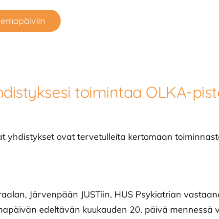
teemapäiviin
distyksesi toimintaa OLKA-piste
joavat yhdistykset ovat tervetulleita kertomaan toiminn
alan, Järvenpään JUSTiin, HUS Psykiatrian vastaano
mapäivän edeltävän kuukauden 20. päivä mennessä var