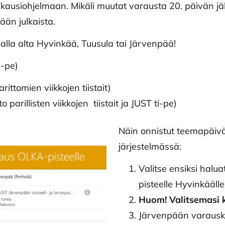
ukausiohjelmaan. Mikäli muutat varausta 20. päivän jä
ään julkaista.
alla alta Hyvinkää, Tuusula tai Järvenpää!
-pe)
ttomien viikkojen tiistait)
parillisten viikkojen tiistait ja JUST ti-pe)
Näin onnistut teemapäi
järjestelmässä:
Valitse ensiksi hal
pisteelle Hyvinkääl
Huom! Valitsemasi 
Järvenpään varauska