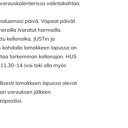
 varauskalenterissa valintakohtaa
 haluamasi päivä. Vapaat päivät
eroilla /varatut harmailla.
tu kellonaika. JUSTin ja
 kohdalla lomakkeen lopussa on
oittaa tarkemman kellonajan. HUS
 11.30-14 (voi toki olla myös
llisesti lomakkeen lopussa olevat
ian varauksen jälkeen
köpostiisi.