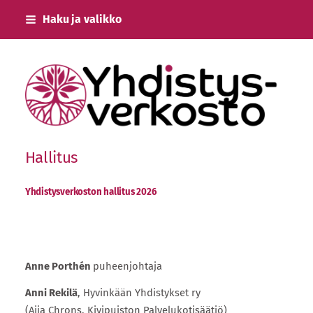
Siirry
Haku ja valikko
sivun
sisältöön
Keski-Uudenmaan Yhdistysverkosto ry
Hallitus
Yhdistysverkoston hallitus 2026
Anne Porthén
puheenjohtaja
Anni Rekilä
, Hyvinkään Yhdistykset ry
(Aija Chrons, Kivipuiston Palvelukotisäätiö)