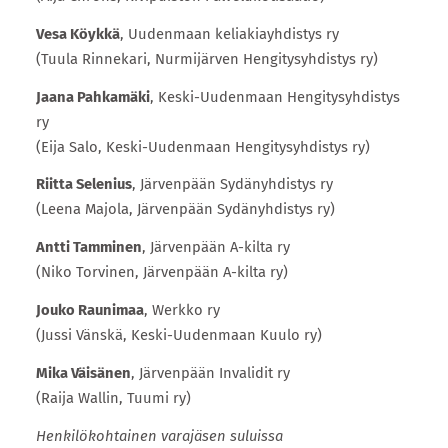
Vesa Köykkä
, Uudenmaan keliakiayhdistys ry
(Tuula Rinnekari, Nurmijärven Hengitysyhdistys ry)
Jaana Pahkamäki
, Keski-Uudenmaan Hengitysyhdistys
ry
(Eija Salo, Keski-Uudenmaan Hengitysyhdistys ry)
Riitta Selenius
, Järvenpään Sydänyhdistys ry
(Leena Majola, Järvenpään Sydänyhdistys ry)
Antti Tamminen
, Järvenpään A-kilta ry
(Niko Torvinen, Järvenpään A-kilta ry)
Jouko Raunimaa
, Werkko ry
(Jussi Vänskä, Keski-Uudenmaan Kuulo ry)
Mika Väisänen
, Järvenpään Invalidit ry
(Raija Wallin, Tuumi ry)
Henkilökohtainen varajäsen suluissa