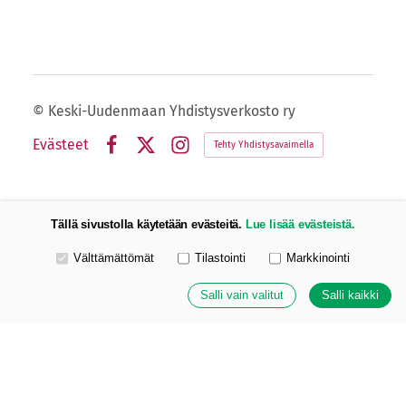
©
Keski-Uudenmaan Yhdistysverkosto ry
Evästeet
Tehty Yhdistysavaimella
Facebook
X
Instagram
Tällä sivustolla käytetään evästeitä.
Lue lisää evästeistä.
Valitse käytettävät evästeet
Välttämättömät
Tilastointi
Markkinointi
Salli vain valitut
Salli kaikki