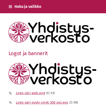
Siirry
Haku ja valikko
sivun
sisältöön
Keski-Uudenmaan Yhdistysverkosto ry
Logot ja bannerit
Logo väri web.png
82 KB
Logo väri pysty cmyk 300 ppi.eps
25 MB