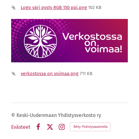
Logo väri pysty RGB 150 ppi.png
102 KB
verkostossa on voimaa.png
711 KB
©
Keski-Uudenmaan Yhdistysverkosto ry
Evästeet
Tehty Yhdistysavaimella
Facebook
X
Instagram