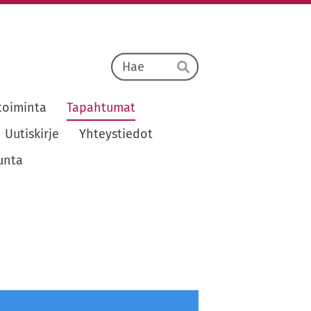
Haku
Hae
toiminta
Tapahtumat
Uutiskirje
Yhteystiedot
unta