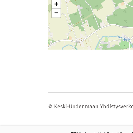
+
−
©
Keski-Uudenmaan Yhdistysverko