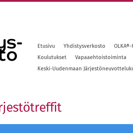
Etusivu
Yhdistysverkosto
OLKA®-
sto ry
Koulutukset
Vapaaehtoistoiminta
Keski-Uudenmaan Järjestöneuvotteluk
jestötreffit