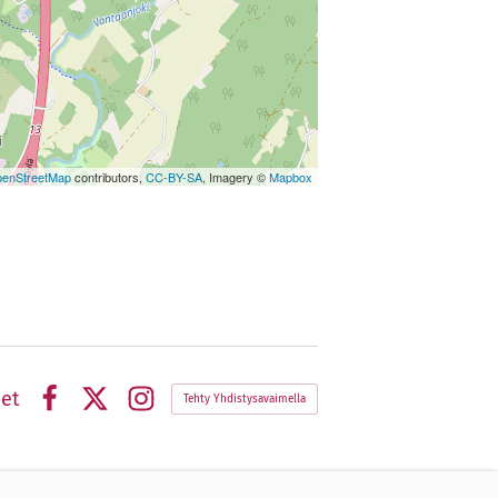
enStreetMap
contributors,
CC-BY-SA
, Imagery ©
Mapbox
et
Tehty Yhdistysavaimella
Facebook
X
Instagram