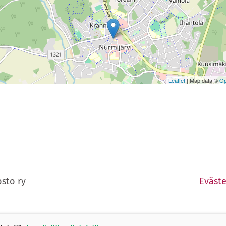
Leaflet
| Map data ©
Op
sto ry
Eväste