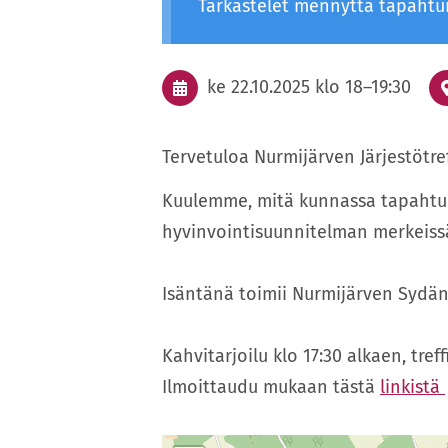
Tarkastelet mennyttä tapaht
ke 22.10.2025
klo 18
–
19:30
Tervetuloa Nurmijärven Järjestötref
Kuulemme, mitä kunnassa tapahtuu
hyvinvointisuunnitelman merkeiss
Isäntänä toimii Nurmijärven Sydän
Kahvitarjoilu klo 17:30 alkaen, tref
Ilmoittaudu mukaan tästä
linkistä