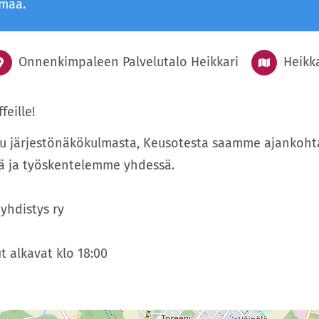
umaa.
Onnenkimpaleen Palvelutalo Heikkari
Heikka
feille!
 järjestönäkökulmasta, Keusotesta saamme ajankohtai
ä ja työskentelemme yhdessä.
yhdistys ry
fit alkavat klo 18:00