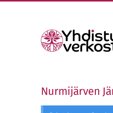
Siirry
sivun
sisältöön
Keski-Uudenmaan Yhdistysverko
Nurmijärven Jär