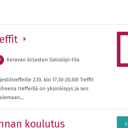
effit
Keravan kirjaston Satusiipi-tila
tötreffeille 2.10. klo 17.30-20.00! Treffit
Aiheena treffeillä on yksinäisyys ja sen
kuulemaan…
nnan koulutus