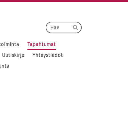
Haku
Hae
toiminta
Tapahtumat
Uutiskirje
Yhteystiedot
unta