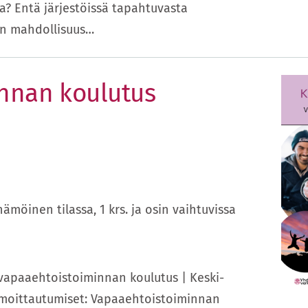
a? Entä järjestöissä tapahtuvasta
 on mahdollisuus…
nnan koulutus
möinen tilassa, 1 krs. ja osin vaihtuvissa
 vapaaehtoistoiminnan koulutus | Keski-
moittautumiset: Vapaaehtoistoiminnan