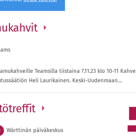
mukahvit
eams
ukahveille Teamsilla tiistaina 7.11.23 klo 10-11 Kahv
tussäätiön Heli Laurikainen. Keski-Uudenmaan…
ötreffit
Wärttinän päiväkeskus