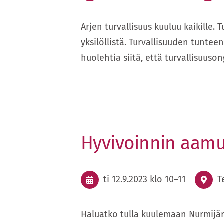
Arjen turvallisuus kuuluu kaikille.
yksilöllistä. Turvallisuuden tunte
huolehtia siitä, että turvallisuus
Hyvivoinnin aam
ti 12.9.2023
klo 10
–
11
T
Haluatko tulla kuulemaan Nurmijär