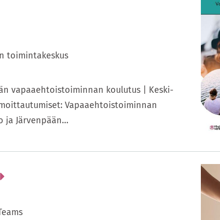
en toimintakeskus
ään vapaaehtoistoiminnan koulutus | Keski-
moittautumiset: Vapaaehtoistoiminnan
to ja Järvenpään…
Teams