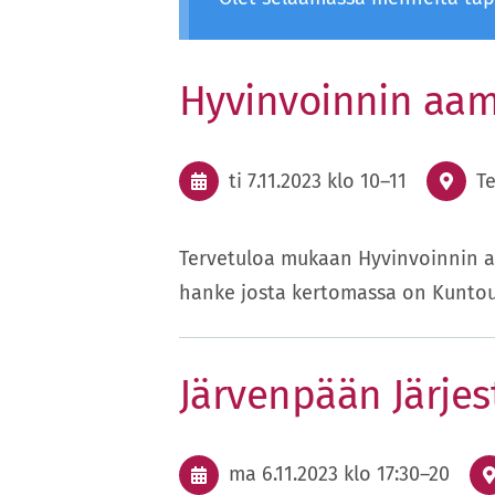
Hyvinvoinnin aa
ti 7.11.2023
klo 10
–
11
T
Tervetuloa mukaan Hyvinvoinnin aam
hanke josta kertomassa on Kuntou
Järvenpään Järjest
ma 6.11.2023
klo 17:30
–
20