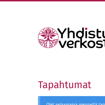
Siirry
sivun
sisältöön
Keski-Uudenmaan Yhdistysverko
Tapahtumat
Olet selaamassa menneitä ta