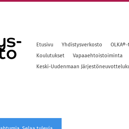
Etusivu
Yhdistysverkosto
OLKA®-
sto ry
Koulutukset
Vapaaehtoistoiminta
Keski-Uudenmaan Järjestöneuvotteluk
pahtumia.
Selaa tulevia.