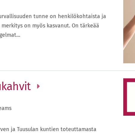
 Turvallisuuden tunne on henkilökohtaista ja
en merkitys on myös kasvanut. On tärkeää
ongelmat…
ukahvit
eams
ven ja Tuusulan kuntien toteuttamasta