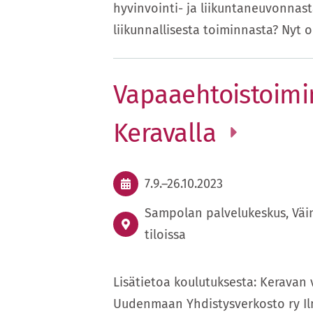
hyvinvointi- ja liikuntaneuvonnast
liikunnallisesta toiminnasta? Nyt
Vapaaehtoistoimi
Keravalla
7.9.
–
26.10.2023
Sampolan palvelukeskus, Väinä
tiloissa
Lisätietoa koulutuksesta: Keravan
Uudenmaan Yhdistysverkosto ry Il